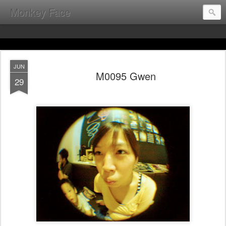
Monkey Face
JUN
M0095 Gwen
29